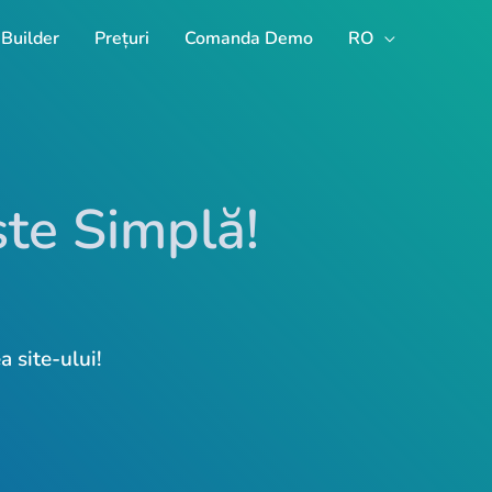
Builder
Prețuri
Comanda Demo
RO
te Simplă!
a site-ului!