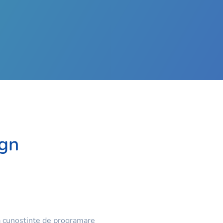
ign
ără cunoștințe de programare