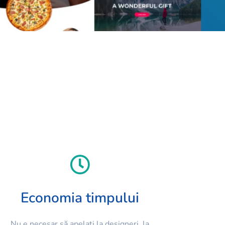
Economia timpului
Nu e necesar să apelați la designeri, la