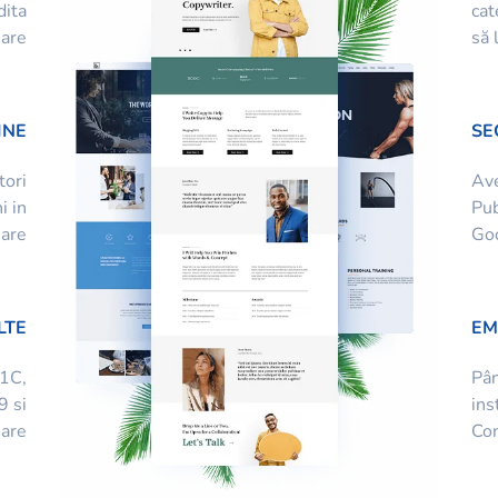
dita
cat
sare
să 
INE
SE
tori
Ave
i in
Pub
sare
Goo
LTE
EM
 1C,
Pân
9 si
ins
sare
Con