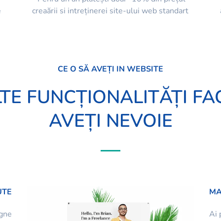
e
creaării si intreținerei site-ului web standart
CE O SĂ AVEȚI IN WEBSITE
TE FUNCȚIONALITĂȚI FA
AVEȚI NEVOIE
UTE
MA
igne
Ai 