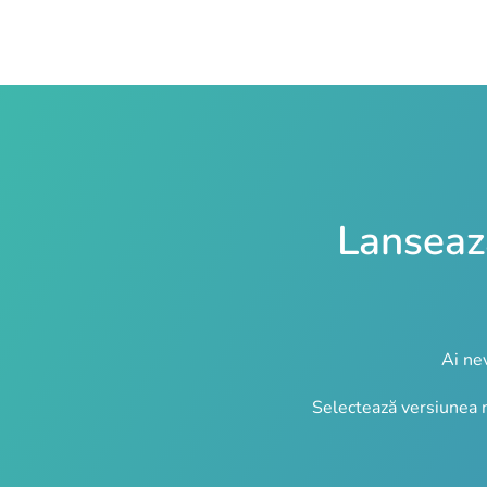
Lanseaza
Ai ne
Selectează versiunea n