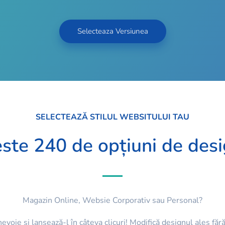
Selecteaza Versiunea
SELECTEAZĂ STILUL WEBSITULUI TAU
ste 240 de opțiuni de des
Magazin Online, Websie Corporativ sau Personal?
evoie și lansează-l în câteva clicuri! Modifică designul ales f