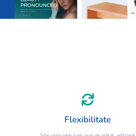
Flexibilitate
Site-urile web sunt ușor de editat, aditional