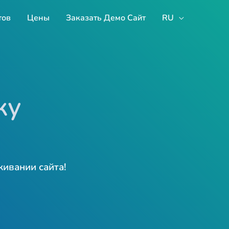
тов
Цены
Заказать Демо Сайт
RU
ку
живании сайта!