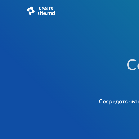
С
Сосредоточьте