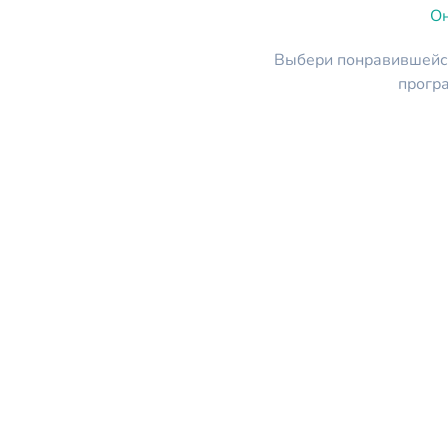
Он
Выбери понравившейся
прогр