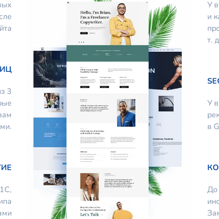
вых
У 
сле
и 
йта
про
т. д
НИЦ
SE
з 3
рые
У 
вам
ре
ми.
в G
ГИЕ
КО
1С,
До
ипа
ин
ами
За